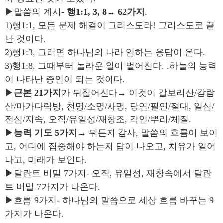
▶말씀의 계시-
행
1:1, 3, 8
→
62
가지
.
1)행1:1, 모든 문제 해결이 그리스도라! 그리스도로 끝
난 것이다.
2)행1:3, 그러면 하나님의 나라 임하는 응답이 온다.
3)행1:8, 그때부터 놀라운 일이 벌어진다. .하늘의 능력
이 나타난 증인이 되는 것이다.
▶
근본
21
가지
가 뒤집어진다→ 이것이 갈보리산/감람
산/마가다락방, 천명/소명/사명, 당연/필연/절대, 일심/
전심/지속, 오직/유일성/재창조, 각인/뿌리/체질.
▶
능력 기도
5
가지
→ 뭐든지 감사, 말씀의 흐름이 보이
고, 어디에 집중해야 하는지 답이 나오고, 치유가 일어
나고, 미래가 보인다.
▶달란트 비밀 7가지- 오직, 유일성, 재창속에서 달란
트 비밀 7가지가 나온다.
▶흐름 9가지- 하나님의 말씀으로 세상 흐름 바꾸는 9
가지가 나온다.