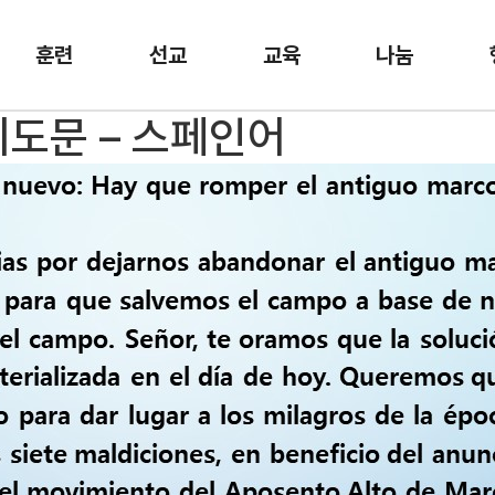
훈련
선교
교육
나눔
기도문 – 스페인어