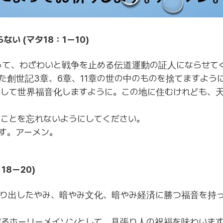
い (マタ18：1ー10)
って、わざわいと戦争を止める伝道運動の証人にならせて
た創世記3章、6章、11章の世の中のものを捨てますよう
かして世界福音化しますように。この地に住むけれども、
ことを忘れないようにしてください。
す。アーメン。
18ー20)
作り出したやみ、暗やみ文化、暗やみ経済に勝つ福音を持
るホーリーメイソンとして、見張り人の祝福を味わいま