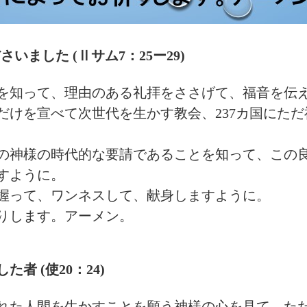
いました (Ⅱサム7：25ー29)
を知って、理由のある礼拝をささげて、福音を伝
だけを宣べて次世代を生かす教会、237カ国にた
の神様の時代的な要請であることを知って、この
すように。
握って、ワンネスして、献身しますように。
りします。アーメン。
者 (使20：24)
れた人間を生かすことを願う神様の心を見て、た