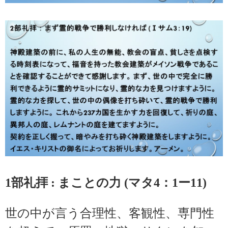
1部礼拝 : まことの力 (マタ4：1ー11)
世の中が言う合理性、客観性、専門性