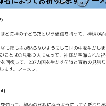
2)
るほどに神の子どもだという確信を持って、神様が
、昼も夜も主が黙らないようにして世の中を生かしま
るみことばの見張り人になって、神様が準備された祝
を回復して、237カ国を生かす伝道と宣教の見張
します。アーメン。
4)
とを知って、契約の旅程に従うようにしてくださり感