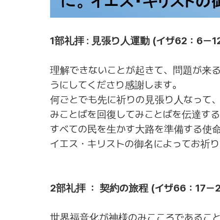
1部礼拝 : 見張り人運動 (イザ62：6ー1
理解できないことが起きて、問題が来
うにしてくださり感謝します。
何ごとでも先に祈りの見張り人なって
みことばを回復してみことばを伝達す
すべての民を生かす大路を準備する使命
イエス・キリストの御名によってお祈り
2部礼拝 ： 契約の旅程 (イザ66：17ー2
世界福音化が神様のみこころであるこ