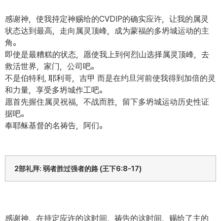
感谢神，使我持定神赐给的CVDIP的确实应许，让我的属灵
状态达到最高，走向属灵顶峰，成为蒙福的多坍城运动的主
角。
即使是最糟糕的状态，愿使我上到何烈山选择属灵顶峰，去
救活世界，家门，公司吧。
不是伯特利, 耶利哥，吉甲 而是在约旦河前使我得到加倍的灵
和力量，享受多坍城作工吧。
愿首先握住属灵祝福，不战而胜，留下多坍城运动历史性证
据吧。
奉耶稣基督的名祷告，阿们。
2部礼拜: 弱者胜过强者的路 (王下6:8-17)
感谢神，在持定应许的这时间，祷告的这时间，赐给了主的