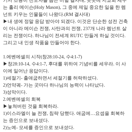
기서 조용히 전도자를 돕는 비밀 결사대, 곳곳에 지교회 세우
는 홀리 메이슨(Holy Mason), 그 중에 제일 중요한 일을 한 렘
넌트 키우는 인물들이 나왔다.(RM 결사대)
▶내 생에 정말 응답 받아야 되겠다. 이것은 단순한 성전 건축
이 아니라 메이슨 전쟁, 사탄과의 전쟁, 237개 나라 렘넌트 살
리는 전쟁이다. 하나님이 전세계 RUTC 만들게 하실 것이다.
그리고 내 인생 작품을 만들어야 한다.
1.에벤에셀의 시작(창28:10-24, 수4:1-7)
▶창28:10-14, 수4:1-7, 후대를 위하여 기념비를 세우라. 이 사
이에 일어난 응답이다.
1)세절기- 출애굽하면서 세절기를 허락하셨다.
2)언약궤- 가는 곳마다 하나님의 능력이 나타났다.
3)성막이다.
2.에벤에셀의 회복
▶놓쳐버린 것을 회복하라.
1)이스라엘이 늘 전쟁, 침략 당했다. 애굽에…요셉을 회복하
는 증인으로 보내셨다.
2)노예- 모세를 증인으로 보내셨다.