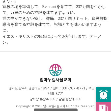
ように。
宣教の場を準備して、Remnantを育てて、237カ国を生かし
て、万民のための神殿を建てますように。
世の中ができない癒し、難民、237カ国サミット、多民族指
導者を育てる神殿を建てて、祝福と力を味わいますよう
に。
イエス・キリストの御名によってお祈りします。アーメ
ン。
임마누엘서울교회
경기도 광주시 경충대로 1994 / 전화 : 031-767-8771 / 팩스 031-
766-8771
당회장 류광수 목사 / 담임 황상배 목사
Copyright © 2018 임마누엘서울교회 All Rights Reserved.