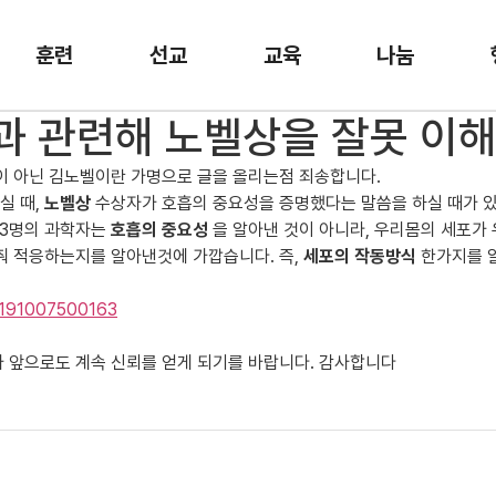
훈련
선교
교육
나눔
과 관련해 노벨상을 잘못 이
이 아닌 김노벨이란 가명으로 글을 올리는점 죄송합니다.
실 때,
노벨상
수상자가 호흡의 중요성을 증명했다는 말씀을 하실 때가 
 3명의 과학자는
호흡의 중요성
을 알아낸 것이 아니라, 우리몸의 세포가
춰 적응하는지를 알아낸것에 가깝습니다. 즉,
세포의 작동방식
한가지를 
20191007500163
가 앞으로도 계속 신뢰를 얻게 되기를 바랍니다. 감사합니다