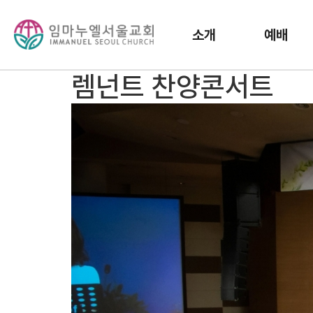
소개
예배
렘넌트 찬양콘서트