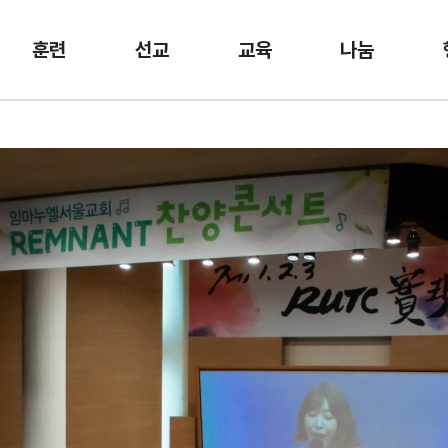
훈련
선교
교육
나눔