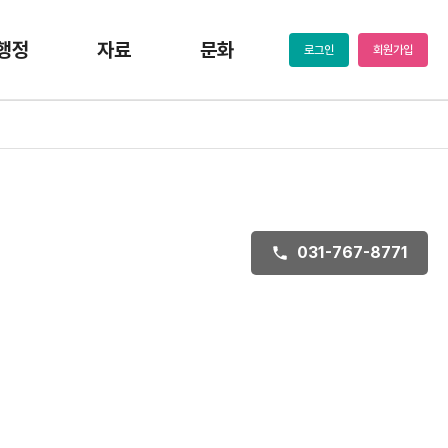
행정
자료
문화
로그인
회원가입
031-767-8771