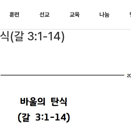
훈련
선교
교육
나눔
(갈 3:1-14)