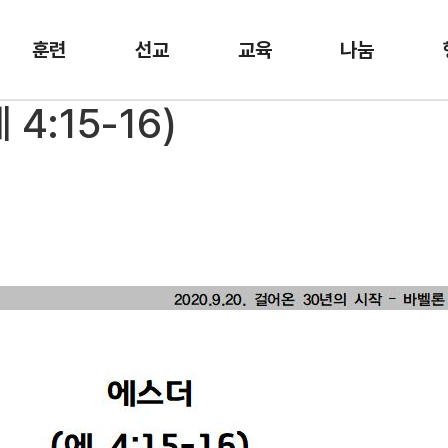
훈련
선교
교육
나눔
4:15-16)