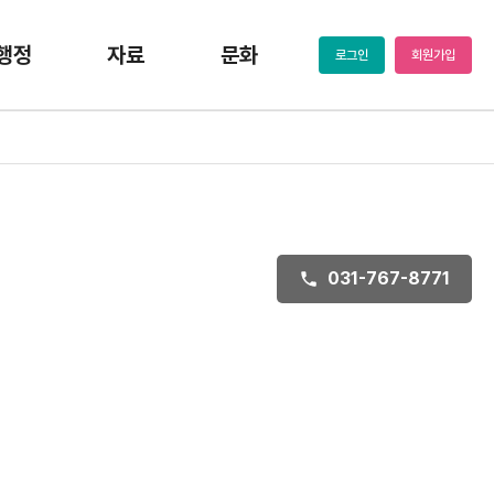
행정
자료
문화
로그인
회원가입
031-767-8771