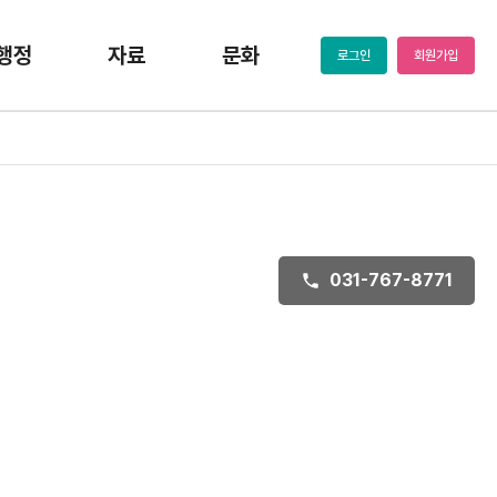
행정
자료
문화
로그인
회원가입
031-767-8771