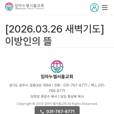
[2026.03.26 새벽기도]
이방인의 뜰
임마누엘서울교회
경기도 광주시 경충대로 1994 / 전화 : 031-767-8771 / 팩스 031-
766-8771
당회장 류광수 목사 / 담임 황상배 목사
Copyright © 2018 임마누엘서울교회 All Rights Reserved.
031-767-8771