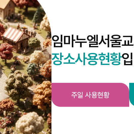
임마누엘서울교
장소사용현황
입
주일 사용현황