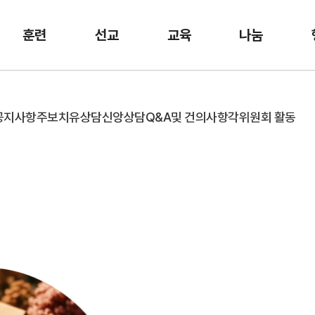
훈련
선교
교육
나눔
공지사항
주보
치유상담
신앙상담
Q&A및 건의사항
각위원회 활동