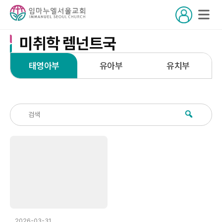
미취학 렘넌트국
태영아부
유아부
유치부
2026-03-31